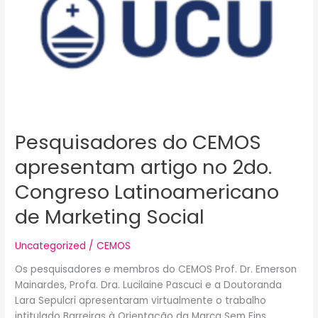
no
2do.
Congreso
Latinoamericano
de
Marketing
Social
Pesquisadores do CEMOS
apresentam artigo no 2do.
Congreso Latinoamericano
de Marketing Social
Uncategorized
/
CEMOS
Os pesquisadores e membros do CEMOS Prof. Dr. Emerson
Mainardes, Profa. Dra. Lucilaine Pascuci e a Doutoranda
Lara Sepulcri apresentaram virtualmente o trabalho
intitulado Barreiras à Orientação da Marca Sem Fins