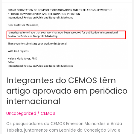
Integrantes
do
CEMOS
têm
artigo
aprovado
em
periódico
internacional
Integrantes do CEMOS têm
artigo aprovado em periódico
internacional
Uncategorized
/
CEMOS
Os pesquisadores do CEMOS Emerson Mainardes e Arilda
Teixeira, juntamente com Leonilde da Conceição Silva e