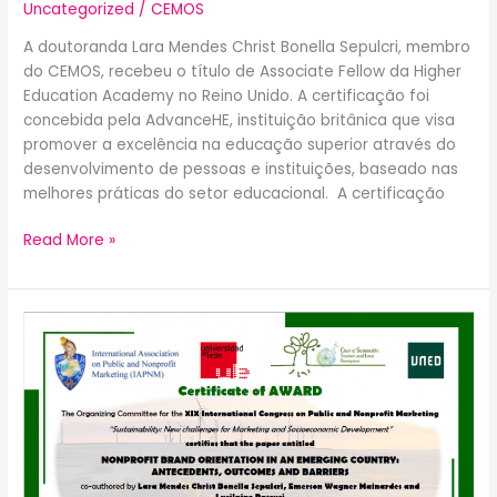
Uncategorized
/
CEMOS
A doutoranda Lara Mendes Christ Bonella Sepulcri, membro
do CEMOS, recebeu o título de Associate Fellow da Higher
Education Academy no Reino Unido. A certificação foi
concebida pela AdvanceHE, instituição britânica que visa
promover a excelência na educação superior através do
desenvolvimento de pessoas e instituições, baseado nas
melhores práticas do setor educacional. A certificação
Read More »
Artigo
de
membros
do
CEMOS
é
premiado
como