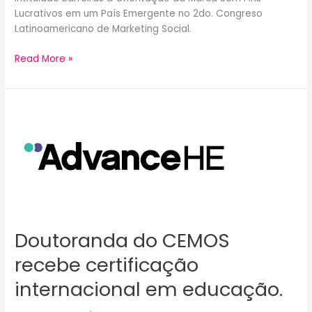
Lucrativos em um País Emergente no 2do. Congreso
Latinoamericano de Marketing Social.
Read More »
Doutoranda
do
CEMOS
recebe
certificação
internacional
em
educação.
Doutoranda do CEMOS
recebe certificação
internacional em educação.