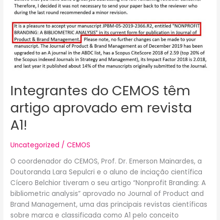
têm
artigo
aprovado
em
revista
A1!
Integrantes do CEMOS têm
artigo aprovado em revista
A1!
Uncategorized
/
CEMOS
O coordenador do CEMOS, Prof. Dr. Emerson Mainardes, a
Doutoranda Lara Sepulcri e o aluno de inciação científica
Cícero Belchior tiveram o seu artigo “Nonprofit Branding: A
bibliometric analysis” aprovado no Journal of Product and
Brand Management, uma das principais revistas científicas
sobre marca e classificada como A1 pelo conceito