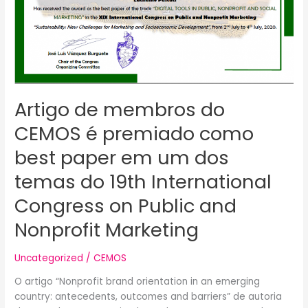
best
paper
em
um
dos
temas
Artigo de membros do
do
19th
CEMOS é premiado como
International
Congress
best paper em um dos
on
temas do 19th International
Public
and
Congress on Public and
Nonprofit
Nonprofit Marketing
Marketing
Uncategorized
/
CEMOS
O artigo “Nonprofit brand orientation in an emerging
country: antecedents, outcomes and barriers” de autoria