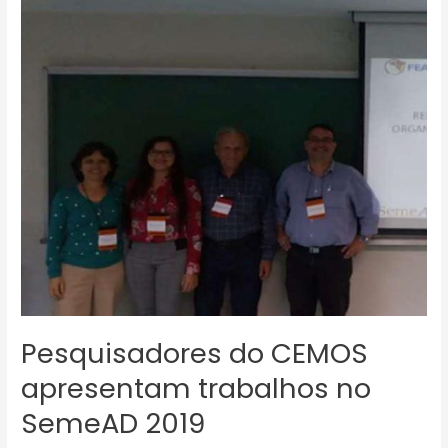
CEMOS
apresentam
trabalhos
no
SemeAD
2019
Pesquisadores do CEMOS
apresentam trabalhos no
SemeAD 2019