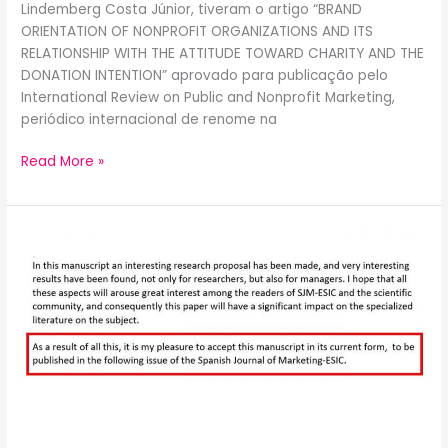
Lindemberg Costa Júnior, tiveram o artigo “BRAND
ORIENTATION OF NONPROFIT ORGANIZATIONS AND ITS
RELATIONSHIP WITH THE ATTITUDE TOWARD CHARITY AND THE
DONATION INTENTION” aprovado para publicação pelo
International Review on Public and Nonprofit Marketing,
periódico internacional de renome na
Read More »
Integrantes
do
CEMOS
têm
mais
um
artigo
aprovado!