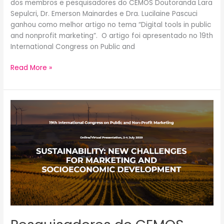
dos membros e pesquisadores do CEMOS Doutoranda Lara
Sepulcri, Dr. Emerson Mainardes e Dra. Lucilaine Pascuci
ganhou como melhor artigo no tema “Digital tools in public
and nonprofit marketing”. O artigo foi apresentado no 19th
International Congress on Public and
Read More »
Pesquisadores
do
CEMOS
apresentam
artigos
no
19th
International
Congress
on
Public