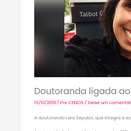
Doutoranda ligada ao
15/10/2019
/ Por
CEMOS
/
Deixe um comentár
A doutoranda Lara Sepulcri, que integra a 